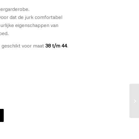
mergarderobe.
rvoor dat de jurk comfortabel
uurlijke eigenschappen van
oed.
n geschikt voor maat
38 t/m 44
.