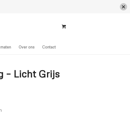
s maten
Over ons
Contact
 – Licht Grijs
n