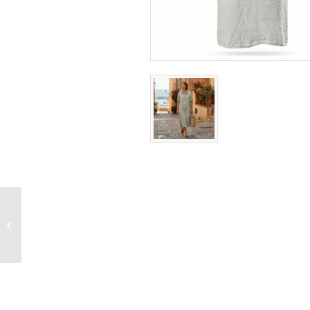
Linnen jurk met kraag –
Wit