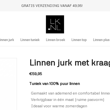
GRATIS VERZENDING VANAF 49,95!
innen jurk
Linnen tuniek
Linnen broek
Linnen top
Linnen plu
Linnen jurk met kraag
€
59,95
Tuniek van 100% puur linnen
Gemaakt van ademend en comfortabel linne
Verkrijgbaar in één maat (ruime pasvorm)
Ideaal voor warme zomerdagen