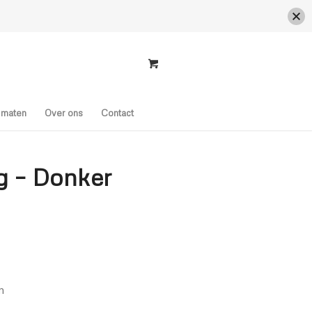
s maten
Over ons
Contact
g – Donker
n