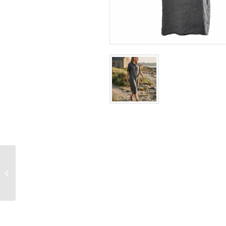
Linnen jurk met kraag –
Licht Grijs