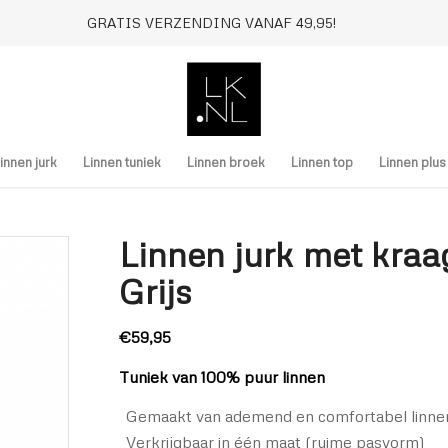
GRATIS VERZENDING VANAF 49,95!
innen jurk
Linnen tuniek
Linnen broek
Linnen top
Linnen plu
Linnen jurk met kraa
Grijs
€
59,95
Tuniek van 100% puur linnen
Gemaakt van ademend en comfortabel linne
Verkrijgbaar in één maat (ruime pasvorm)