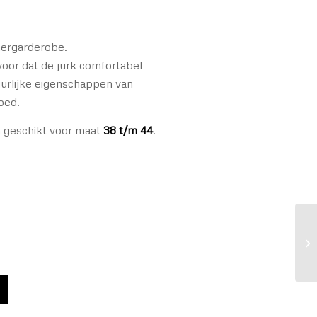
mergarderobe.
rvoor dat de jurk comfortabel
uurlijke eigenschappen van
oed.
n geschikt voor maat
38 t/m 44
.