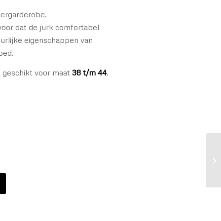
mergarderobe.
rvoor dat de jurk comfortabel
uurlijke eigenschappen van
oed.
n geschikt voor maat
38 t/m 44
.