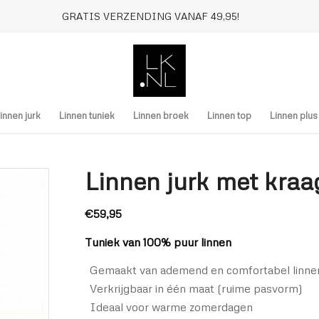
GRATIS VERZENDING VANAF 49,95!
innen jurk
Linnen tuniek
Linnen broek
Linnen top
Linnen plu
Linnen jurk met kraa
€
59,95
Tuniek van 100% puur linnen
Gemaakt van ademend en comfortabel linne
Verkrijgbaar in één maat (ruime pasvorm)
Ideaal voor warme zomerdagen