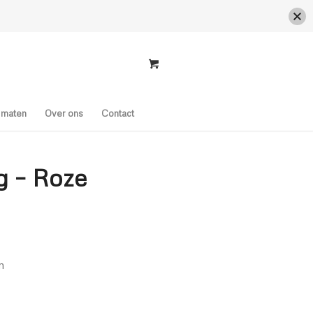
s maten
Over ons
Contact
g – Roze
n