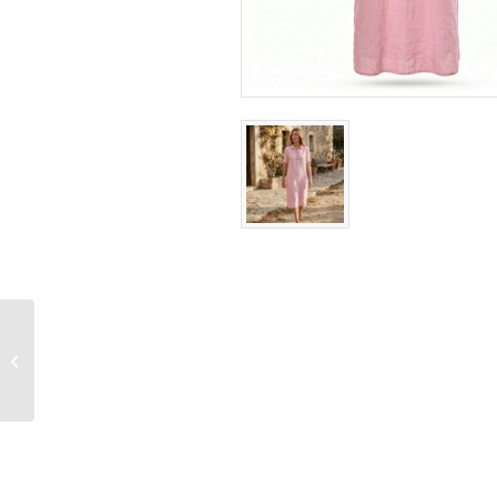
Linnen jurk met kraag –
Koraal