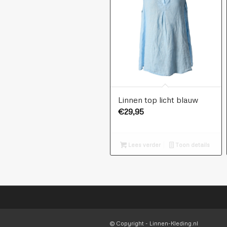
Linnen top licht blauw
€
29,95
Lees verder
Toon details
© Copyright - Linnen-Kleding.nl