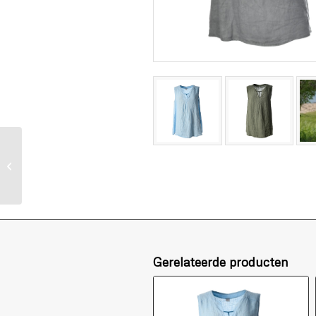
Linnen top donker
blauw
Gerelateerde producten