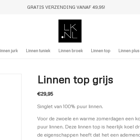
GRATIS VERZENDING VANAF 49,95!
innen jurk
Linnen tuniek
Linnen broek
Linnen top
Linnen plu
Linnen top grijs
€
29,95
Singlet van 100% puur linnen.
Voor de zwoele en warme zomerdagen een koe
puur linnen. Deze linnen top is heerlijk koel 
de eigenschappen heeft dat het een ademende