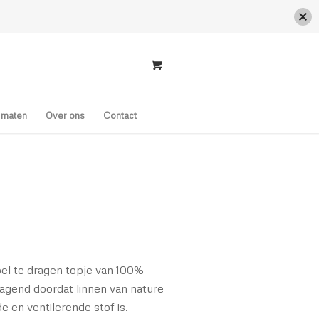
s maten
Over ons
Contact
l te dragen topje van 100%
dragend doordat linnen van nature
 en ventilerende stof is.