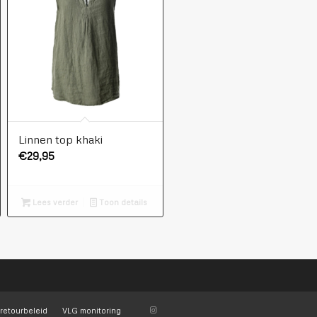
Linnen top khaki
€
29,95
Lees verder
Toon details
retourbeleid
VLG monitoring