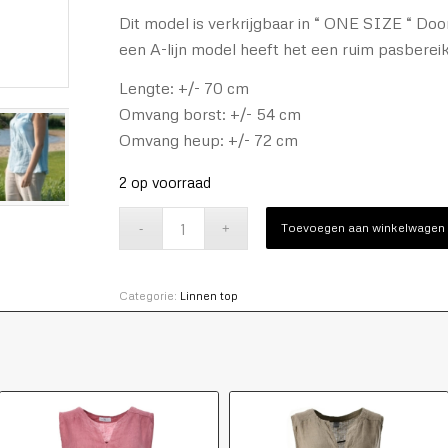
Dit model is verkrijgbaar in “ ONE SIZE “ Door
een A-lijn model heeft het een ruim pasberei
Lengte: +/- 70 cm
Omvang borst: +/- 54 cm
Omvang heup: +/- 72 cm
2 op voorraad
Toevoegen aan winkelwagen
Categorie:
Linnen top