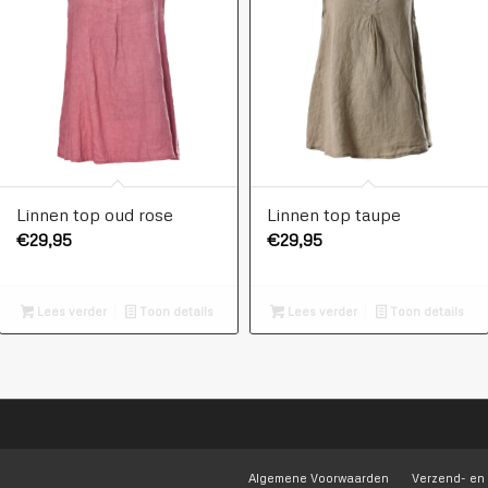
Linnen top oud rose
Linnen top taupe
€
29,95
€
29,95
Lees verder
Toon details
Lees verder
Toon details
Algemene Voorwaarden
Verzend- en 