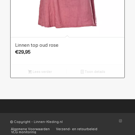
Linnen top oud rose
€
29,95
Lees verder
Toon details
© Copyright - Linnen-Kleding.nl
Algemene Voorwaarden
Verzend- en retourbeleid
VLG monitoring