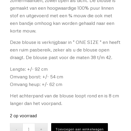
zomermaanden, zowel open als dicht. De blouse is
gemaakt van een hoogwaardige 100% puur linnen
stof en uitgevoerd met een ¾ mouw die ook met
een bandje omhoog kan worden gehaald naar een
korte mouw.
Deze blouse is verkrijgbaar in “ ONE SIZE “ en heeft
een ruim pasbereik, zeker als u de blouse open
draagt. De blouse past voor de maten 38 t/m 42.
Lengte: +/- 92 cm
Omvang borst: +/- 54 cm
Omvang heup: +/- 62 cm
Het achterpand van de blouse loopt rond en is 8 cm
langer dan het voorpand.
2 op voorraad
Toevoegen aan winkelwagen