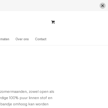
s maten
Over ons
Contact
de zomermaanden, zowel open als
rdige 100% puur linnen stof en
n bandje omhoog kan worden