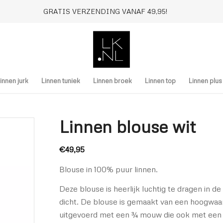
GRATIS VERZENDING VANAF 49,95!
innen jurk
Linnen tuniek
Linnen broek
Linnen top
Linnen plu
Linnen blouse wit
€
49,95
Blouse in 100% puur linnen.
Deze blouse is heerlijk luchtig te dragen in 
dicht. De blouse is gemaakt van een hoogwaa
uitgevoerd met een ¾ mouw die ook met ee