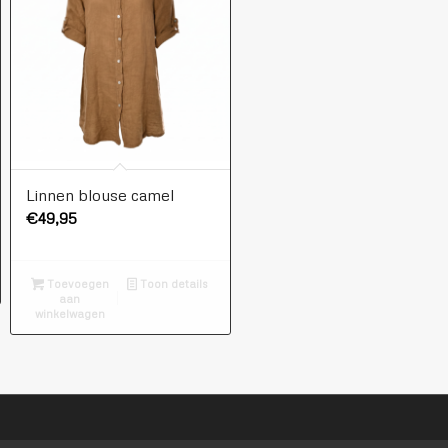
Linnen blouse camel
€
49,95
Toevoegen
Toon details
aan
winkelwagen