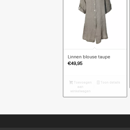
Linnen blouse taupe
€
49,95
Toevoegen
Toon details
aan
winkelwagen