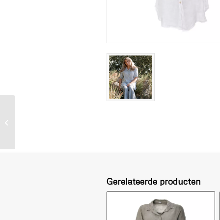
Linnen blouse lang oud
rose
Gerelateerde producten