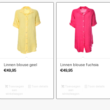
Linnen blouse geel
Linnen blouse fuchsia
€
49,95
€
49,95
Toevoegen
Toon details
Toevoegen
Toon details
aan
aan
winkelwagen
winkelwagen