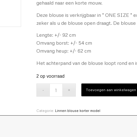
gehaald naar een korte mouw.
Deze blouse is verkrijgbaar in “ ONE SIZE “ e
zeker als u de blouse open draagt. De blouse
Lengte: +/- 92 cm
Omvang borst: +/- 54 cm
Omvang heup: +/- 62 cm
Het achterpand van de blouse loopt rond en i
2 op voorraad
Toevoegen aan winkelwagen
Categorie:
Linnen blouse korter model