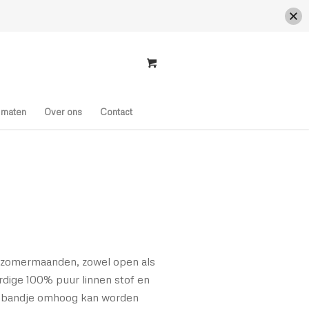
s maten
Over ons
Contact
de zomermaanden, zowel open als
rdige 100% puur linnen stof en
n bandje omhoog kan worden