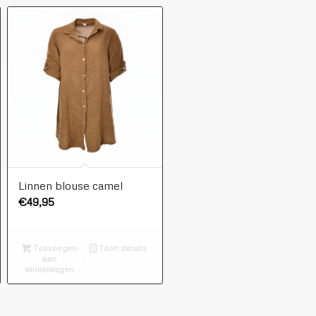
Linnen blouse camel
€
49,95
Toevoegen
Toon details
aan
winkelwagen