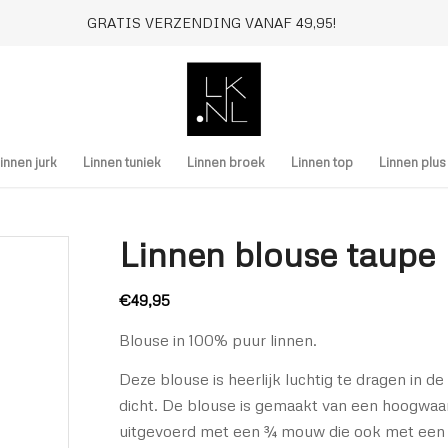
GRATIS VERZENDING VANAF 49,95!
innen jurk
Linnen tuniek
Linnen broek
Linnen top
Linnen plu
Linnen blouse taupe
€
49,95
Blouse in 100% puur linnen.
Deze blouse is heerlijk luchtig te dragen in 
dicht. De blouse is gemaakt van een hoogwaa
uitgevoerd met een ¾ mouw die ook met ee