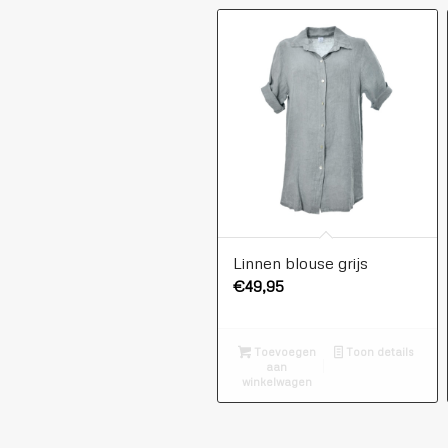
Linnen blouse grijs
€
49,95
Toevoegen
Toon details
aan
winkelwagen