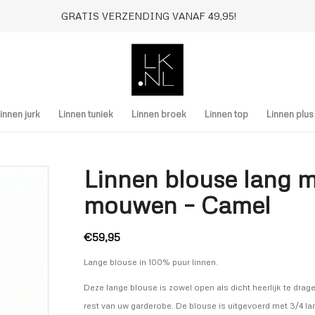
GRATIS VERZENDING VANAF 49,95!
innen jurk
Linnen tuniek
Linnen broek
Linnen top
Linnen plu
Linnen blouse lang m
mouwen – Camel
€
59,95
Lange blouse in 100% puur linnen.
Deze lange blouse is zowel open als dicht heerlijk te dra
rest van uw garderobe. De blouse is uitgevoerd met 3/4 