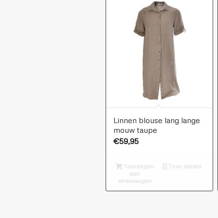
Linnen blouse lang lange
mouw taupe
€
59,95
Toevoegen
Toon details
aan
winkelwagen