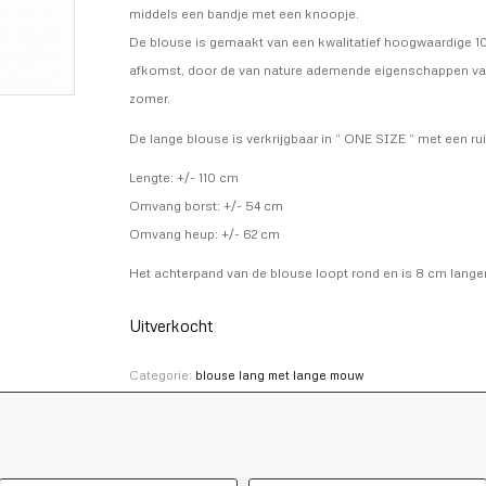
middels een bandje met een knoopje.
De blouse is gemaakt van een kwalitatief hoogwaardige 1
afkomst, door de van nature ademende eigenschappen van l
zomer.
De lange blouse is verkrijgbaar in “ ONE SIZE “ met een r
Lengte: +/- 110 cm
Omvang borst: +/- 54 cm
Omvang heup: +/- 62 cm
Het achterpand van de blouse loopt rond en is 8 cm lange
Uitverkocht
Categorie:
blouse lang met lange mouw