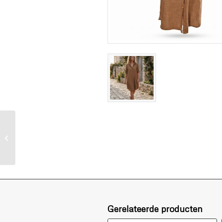
Linnen blouse lang
lange mouw lila
Gerelateerde producten