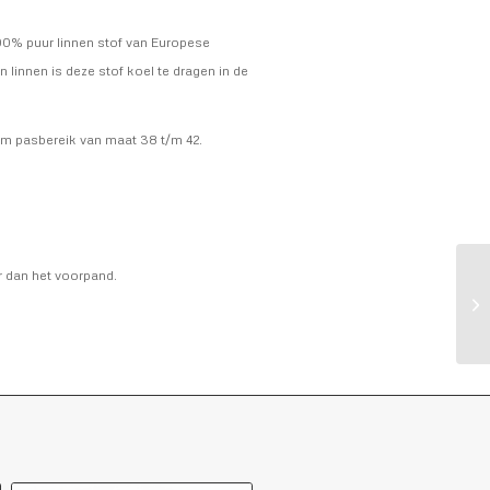
00% puur linnen stof van Europese
innen is deze stof koel te dragen in de
uim pasbereik van maat 38 t/m 42.
r dan het voorpand.