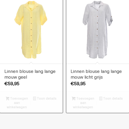
Linnen blouse lang lange
Linnen blouse lang lange
mouw geel
mouw licht grijs
€
59,95
€
59,95
Toevoegen
Toon details
Toevoegen
Toon details
aan
aan
winkelwagen
winkelwagen