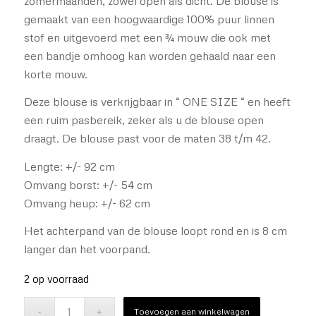
zomermaanden, zowel open als dicht. De blouse is
gemaakt van een hoogwaardige 100% puur linnen
stof en uitgevoerd met een ¾ mouw die ook met
een bandje omhoog kan worden gehaald naar een
korte mouw.
Deze blouse is verkrijgbaar in “ ONE SIZE “ en heeft
een ruim pasbereik, zeker als u de blouse open
draagt. De blouse past voor de maten 38 t/m 42.
Lengte: +/- 92 cm
Omvang borst: +/- 54 cm
Omvang heup: +/- 62 cm
Het achterpand van de blouse loopt rond en is 8 cm
langer dan het voorpand.
2 op voorraad
Toevoegen aan winkelwagen