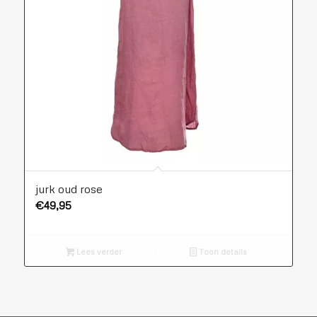
jurk oud rose
€
49,95
Lees verder
Toon details