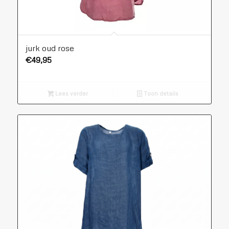
jurk oud rose
€
49,95
Lees verder
Toon details