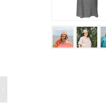
Linnen jurk plus maat
beige