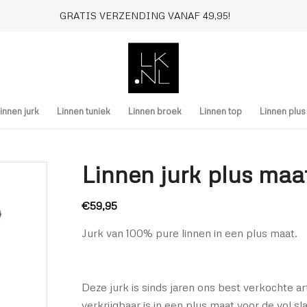
GRATIS VERZENDING VANAF 49,95!
innen jurk
Linnen tuniek
Linnen broek
Linnen top
Linnen plu
Linnen jurk plus maat
€
59,95
Jurk van 100% pure linnen in een plus maat.
Deze jurk is sinds jaren ons best verkochte a
verkrijgbaar is in een plus maat voor de vol s