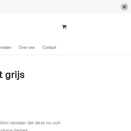
s maten
Over ons
Contact
 grijs
rtikel vandaar dat deze nu ook
lankere dames.